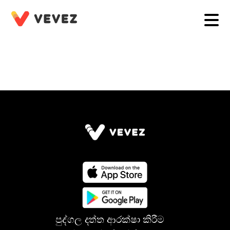
පුද්ගල දත්ත ආරක්ෂා කිරීම