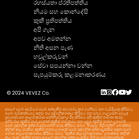
රහස්යතා ප්රතිපත්තිය
නියම සහ කොන්දේසි
කුකී ප්‍රතිපත්තිය
අපි ගැන
අපව අමතන්න
නිති අසන පැණ
හවුල්කරුවන්
සේවා සපයන්නා වන්න
සැපයුම්කරු කළමනාකරණය
© 2024 VEVEZ Co.
අපගේ වෙබ් අඩවියේ ඔබේ අත්දැකීම් අවබෝධ කර ගැනීමට සහ වැඩිදියුණු කිරීමට,
ඔබේ රුචිකත්වයට අනුව එය පුද්ගලීකරණය කිරීමට සහ ඔබට ගැලපෙන වෙළඳ
ප්‍රචාරණ සහ අලෙවිකරණ සන්නිවේදනය සිදු කිරීමට අපි කුකීස් භාවිතා කරමු.
අනිවාර්ය කුකීස් හැර වෙනත් කුකීස් භාවිතයට සහ මෙම කුකීස් හරහා ලබාගත්
ඔබේ පුද්ගලික දත්ත විදේශයන්හි මාරු කිරීමට ඔබට "සියල්ල පිළිගන්න" බොත්තම
ක්ලික් කළ හැකිය; කුකීස් හරහා ලබාගත් ඔබේ පුද්ගලික දත්ත සැකසීම සඳහා ඔබේ
මනාප කළමනාකරණය කිරීමට ඔබට "කුකීස් කළමනාකරණය" බොත්තම ක්ලික්
කළ හැක. කුකීස් හරහා ඔබගේ පුද්ගලික දත්ත සැකසීම පිළිබඳ සවිස්තරාත්මක