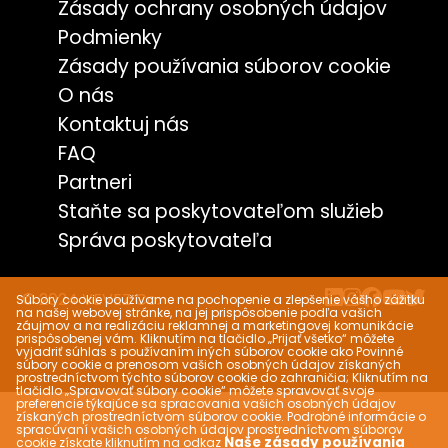
Zásady ochrany osobných údajov
Podmienky
Zásady používania súborov cookie
O nás
Kontaktuj nás
FAQ
Partneri
Staňte sa poskytovateľom služieb
Správa poskytovateľa
© 2024 VEVEZ Co.
Súbory cookie používame na pochopenie a zlepšenie vášho zážitku
na našej webovej stránke, na jej prispôsobenie podľa vašich
záujmov a na realizáciu reklamnej a marketingovej komunikácie
prispôsobenej vám. Kliknutím na tlačidlo „Prijať všetko“ môžete
vyjadriť súhlas s používaním iných súborov cookie ako Povinné
súbory cookie a prenosom vašich osobných údajov získaných
prostredníctvom týchto súborov cookie do zahraničia; Kliknutím na
tlačidlo „Spravovať súbory cookie“ môžete spravovať svoje
preferencie týkajúce sa spracovania vašich osobných údajov
získaných prostredníctvom súborov cookie. Podrobné informácie o
spracúvaní vašich osobných údajov prostredníctvom súborov
Naše zásady používania
cookie získate kliknutím na odkaz