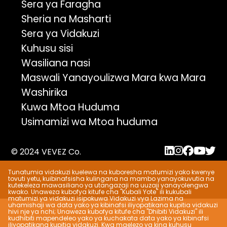
Sera ya Faragha
Sheria na Masharti
Sera ya Vidakuzi
Kuhusu sisi
Wasiliana nasi
Maswali Yanayoulizwa Mara kwa Mara
Washirika
Kuwa Mtoa Huduma
Usimamizi wa Mtoa huduma
© 2024 VEVEZ Co.
Tunatumia vidakuzi kuelewa na kuboresha matumizi yako kwenye
tovuti yetu, kuibinafsisha kulingana na mambo yanayokuvutia na
kutekeleza mawasiliano ya utangazaji na uuzaji yanayolengwa
kwako. Unaweza kubofya kitufe cha "Kubali Yote" ili kukubali
matumizi ya vidakuzi isipokuwa Vidakuzi vya Lazima na
uhamishaji wa data yako ya kibinafsi iliyopatikana kupitia vidakuzi
hivi nje ya nchi; Unaweza kubofya kitufe cha "Dhibiti Vidakuzi" ili
kudhibiti mapendeleo yako ya kuchakata data yako ya kibinafsi
iliyopatikana kupitia vidakuzi. Kwa maelezo ya kina kuhusu