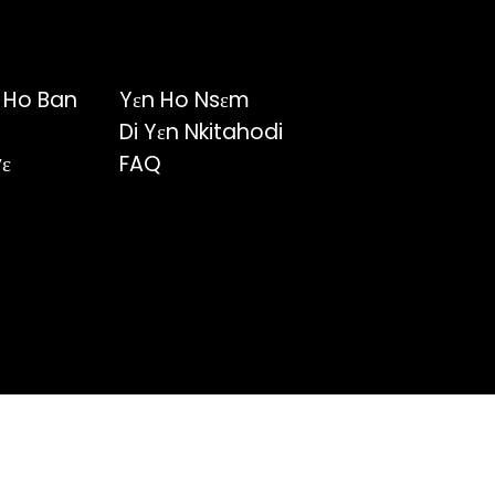
 Ho Ban
Yɛn Ho Nsɛm
Di Yɛn Nkitahodi
ɛ
FAQ