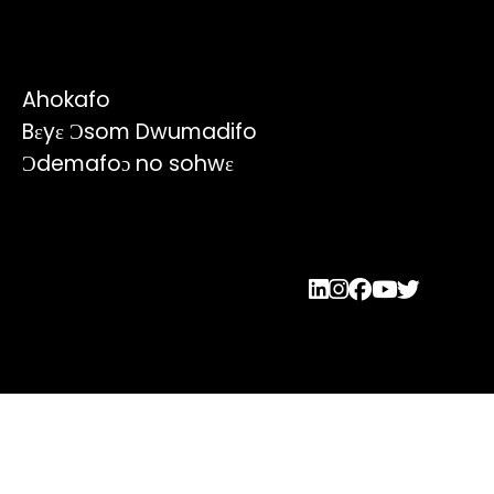
Ahokafo
Bɛyɛ Ɔsom Dwumadifo
Ɔdemafoɔ no sohwɛ