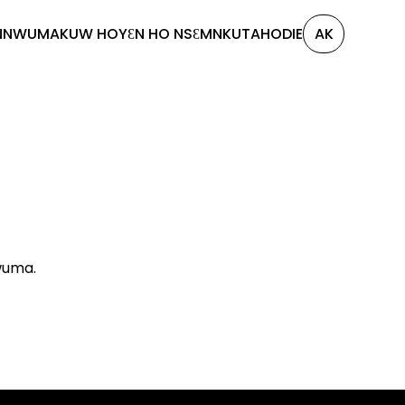
NNWUMAKUW HO
YƐN HO NSƐM
NKUTAHODIE
AK