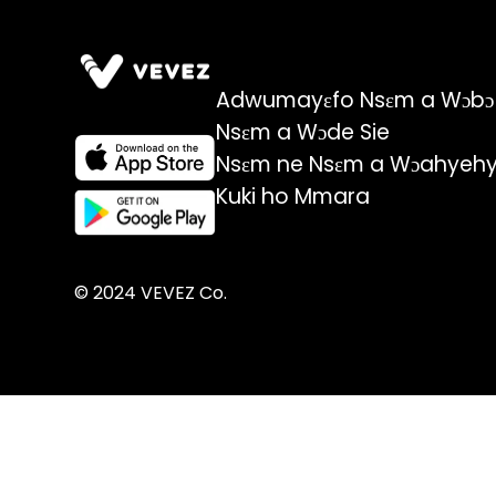
Adwumayɛfo Nsɛm a Wɔbɔ
Nsɛm a Wɔde Sie
Nsɛm ne Nsɛm a Wɔahyehy
Kuki ho Mmara
© 2024 VEVEZ Co.