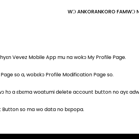
WƆ ANKORANKORO FAM
WƆ 