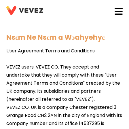
Nsɛm Ne Nsɛm a Wɔahyehyɛ