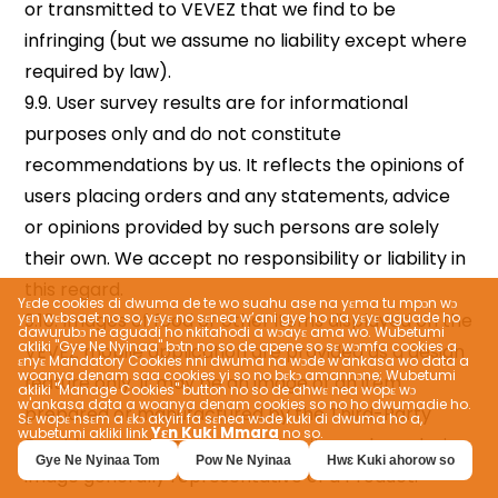
Yɛde cookies di dwuma de te wo suahu ase na yɛma tu mpɔn wɔ
yɛn wɛbsaet no so, yɛyɛ no sɛnea w’ani gye ho na yɛyɛ aguade ho
dawurubɔ ne aguadi ho nkitahodi a wɔayɛ ama wo. Wubetumi
akliki "Gye Ne Nyinaa" bɔtn no so de apene so sɛ wɔmfa cookies a
ɛnyɛ Mandatory Cookies nni dwuma na wɔde w'ankasa wo data a
woanya denam saa cookies yi so no bɛkɔ amannɔne; Wubetumi
akliki "Manage Cookies" button no so de ahwɛ nea wopɛ wɔ
w'ankasa data a woanya denam cookies so no ho dwumadie ho.
Sɛ wopɛ nsɛm a ɛkɔ akyiri fa sɛnea wɔde kuki di dwuma ho a,
Yɛn Kuki Mmara
wubetumi akliki link
no so.
Gye Ne Nyinaa Tom
Pow Ne Nyinaa
Hwɛ Kuki ahorow so