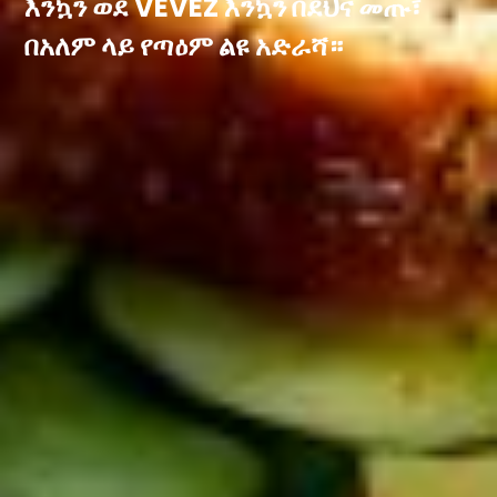
እንኳን ወደ VEVEZ እንኳን በደህና መጡ፣
በአለም ላይ የጣዕም ልዩ አድራሻ።