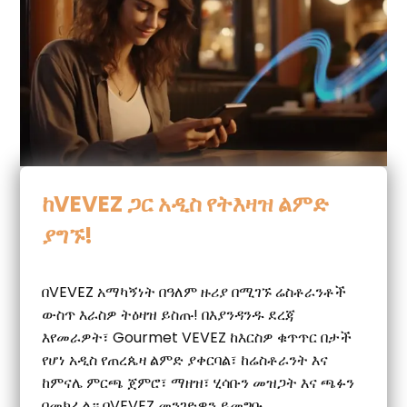
ከVEVEZ ጋር አዲስ የትእዛዝ ልምድ
ያግኙ!
በVEVEZ አማካኝነት በዓለም ዙሪያ በሚገኙ ሬስቶራንቶች
ውስጥ እራስዎ ትዕዛዝ ይስጡ! በእያንዳንዱ ደረጃ
እየመራዎት፣ Gourmet VEVEZ ከእርስዎ ቁጥጥር በታች
የሆነ አዲስ የጠረጴዛ ልምድ ያቀርባል፣ ከሬስቶራንት እና
ከምናሌ ምርጫ ጀምሮ፣ ማዘዝ፣ ሂሳቡን መዝጋት እና ጫፉን
በመክፈል። በVEVEZ መንገድዎን ይመግቡ