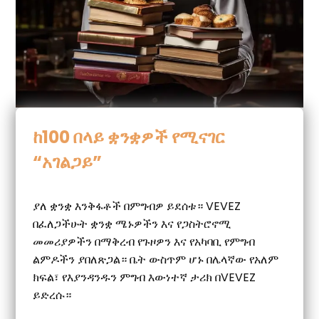
ከ100 በላይ ቋንቋዎች የሚናገር
“አገልጋይ”
ያለ ቋንቋ እንቅፋቶች በምግብዎ ይደሰቱ። VEVEZ
በፈለጋችሁት ቋንቋ ሜኑዎችን እና የጋስትሮኖሚ
መመሪያዎችን በማቅረብ የጉዞዎን እና የአካባቢ የምግብ
ልምዶችን ያበለጽጋል። ቤት ውስጥም ሆኑ በሌላኛው የአለም
ክፍል፣ የእያንዳንዱን ምግብ እውነተኛ ታሪክ በVEVEZ
ይድረሱ።