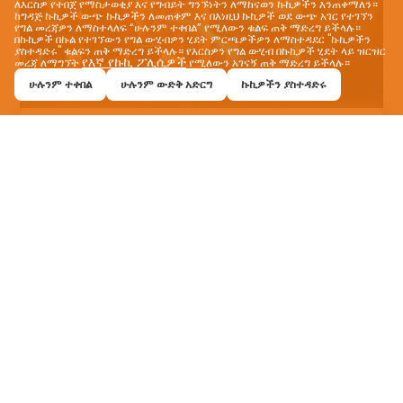
ለእርስዎ የተበጀ የማስታወቂያ እና የግብይት ግንኙነትን ለማከናወን ኩኪዎችን እንጠቀማለን።
ከግዳጅ ኩኪዎች ውጭ ኩኪዎችን ለመጠቀም እና በእነዚህ ኩኪዎች ወደ ውጭ አገር የተገኘን
የግል መረጃዎን ለማስተላለፍ “ሁሉንም ተቀበል” የሚለውን ቁልፍ ጠቅ ማድረግ ይችላሉ።
በኩኪዎች በኩል የተገኘውን የግል ውሂብዎን ሂደት ምርጫዎችዎን ለማስተዳደር "ኩኪዎችን
ያስተዳድሩ" ቁልፍን ጠቅ ማድረግ ይችላሉ። የእርስዎን የግል ውሂብ በኩኪዎች ሂደት ላይ ዝርዝር
የእኛ የኩኪ ፖሊሲዎች
መረጃ ለማግኘት
የሚለውን አገናኝ ጠቅ ማድረግ ይችላሉ።
ሁሉንም ተቀበል
ሁሉንም ውድቅ አድርግ
ኩኪዎችን ያስተዳድሩ
የተጣጣሙ የምግብ ልምዶች
VEVEZ ለእርስዎ ጣዕም የሚስማማውን ትክክለኛውን
ምግብ እንዲያገኙ ይፈቅድልዎታል! የሚፈልጉትን ምግብ
በቀላሉ ያግኙ እና እንደ መራራ፣ ጣፋጭ፣ ቪጋን፣ አመጋገብ እና
ሃላል ባሉ አማራጮች በሚያቀርበው የማጣሪያ ባህሪያት አዲስ
ጣዕም ይሞክሩ። በተለያዩ አገሮች ያሉ ምናሌዎችን በእርስዎ
ምንዛሪም ይመልከቱ። VEVEZ ለእርስዎ ግላዊ የመመገቢያ
ተሞክሮ።