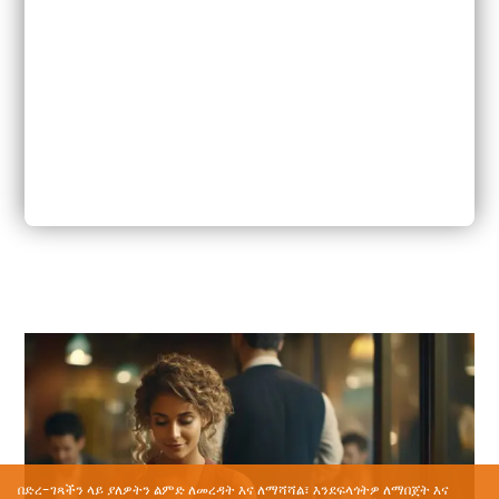
በድረ-ገጻችን ላይ ያለዎትን ልምድ ለመረዳት እና ለማሻሻል፣ እንደፍላጎትዎ ለማበጀት እና