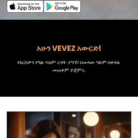
አሁን VEVEZ አውርድ!
የእርስዎን የግል ጣዕም ረዳት ያግኙ! በመላው ዓለም በቀላሉ
መጠቀም ይጀምሩ.