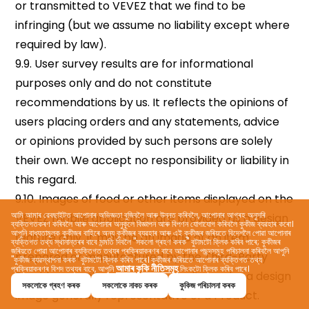
আমি আমাৰ ৱেবছাইটত আপোনাৰ অভিজ্ঞতা বুজিবলৈ আৰু উন্নত কৰিবলৈ, আপোনাৰ আগ্ৰহ অনুসৰি
ব্যক্তিগতকৰণ কৰিবলৈ আৰু আপোনাৰ অনুকূলে বিজ্ঞাপন আৰু বিপণন যোগাযোগ কৰিবলৈ কুকীজ ব্যৱহাৰ কৰো।
আপুনি বাধ্যতামূলক কুকীজৰ বাহিৰে অন্য কুকীজৰ ব্যৱহাৰ আৰু এই কুকীজৰ জৰিয়তে বিদেশলৈ পোৱা আপোনাৰ
ব্যক্তিগত তথ্য স্থানান্তৰৰ বাবে সন্মতি দিবলৈ "সকলো গ্ৰহণ কৰক" বুটামটো ক্লিক কৰিব পাৰে; কুকীজৰ
জৰিয়তে পোৱা আপোনাৰ ব্যক্তিগত তথ্যৰ প্ৰক্ৰিয়াকৰণৰ বাবে আপোনাৰ পছন্দসমূহ পৰিচালনা কৰিবলৈ আপুনি
"কুকীজ ব্যৱস্থাপনা কৰক" বুটামটো ক্লিক কৰিব পাৰে। কুকীজৰ জৰিয়তে আপোনাৰ ব্যক্তিগত তথ্য
আমাৰ কুকি নীতিসমূহ
প্ৰক্ৰিয়াকৰণৰ বিশদ তথ্যৰ বাবে, আপুনি
লিংকটো ক্লিক কৰিব পাৰে।
সকলোকে গ্ৰহণ কৰক
সকলোকে নাকচ কৰক
কুকিজ পৰিচালনা কৰক