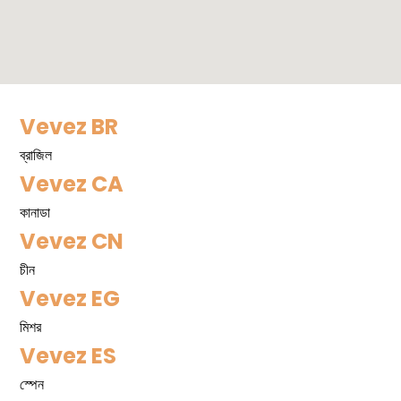
Vevez BR
ব্রাজিল
Vevez CA
কানাডা
Vevez CN
চীন
Vevez EG
মিশর
Vevez ES
স্পেন