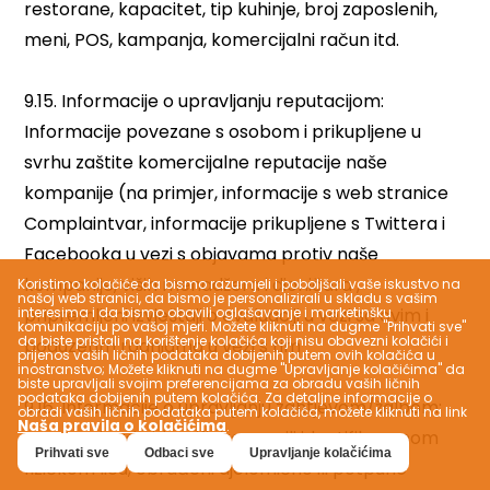
Koristimo kolačiće da bismo razumjeli i poboljšali vaše iskustvo na
našoj web stranici, da bismo je personalizirali u skladu s vašim
interesima i da bismo obavili oglašavanje i marketinšku
komunikaciju po vašoj mjeri. Možete kliknuti na dugme "Prihvati sve"
da biste pristali na korištenje kolačića koji nisu obavezni kolačići i
prijenos vaših ličnih podataka dobijenih putem ovih kolačića u
inostranstvo; Možete kliknuti na dugme "Upravljanje kolačićima" da
biste upravljali svojim preferencijama za obradu vaših ličnih
podataka dobijenih putem kolačića. Za detaljne informacije o
obradi vaših ličnih podataka putem kolačića, možete kliknuti na link
Naša pravila o kolačićima
.
Prihvati sve
Odbaci sve
Upravljanje kolačićima