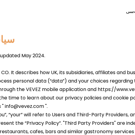
ەسی
سیاس