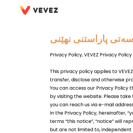
ەتی پاراستنی نهێنی