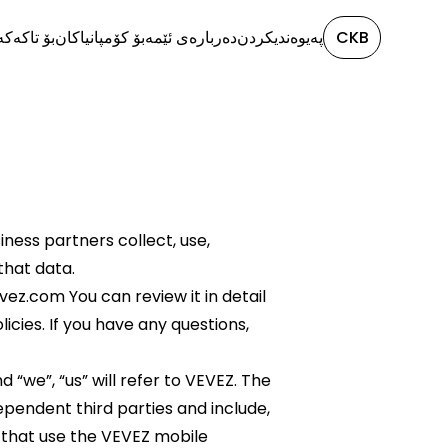
CKB
پەیوەندیکردن
دەربارەی ئێمە
بۆ کۆمپانیاکان
بۆ تاکەک