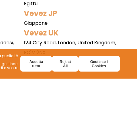
Egittu
Vevez JP
Giappone
Vevez UK
ddesi,
124 City Road, London, United Kingdom,
EC1V 2NX
à publicità
info@vevez.com
Accetta
Reject
Gestisce i
r gestisce
tuttu
All
Cookies
di e vostre
Partenarii