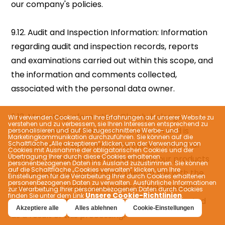
Wir verwenden Cookies, um Ihre Erfahrungen auf unserer Website zu
verstehen und zu verbessern, sie Ihren Interessen entsprechend zu
personalisieren und auf Sie zugeschnittene Werbe- und
Marketingkommunikation durchzuführen. Sie können auf die
Schaltfläche „Alle akzeptieren“ klicken, um der Verwendung von
Cookies mit Ausnahme der obligatorischen Cookies und der
Übertragung Ihrer durch diese Cookies erhaltenen
personenbezogenen Daten ins Ausland zuzustimmen. Sie können
auf die Schaltfläche „Cookies verwalten“ klicken, um Ihre
Einstellungen für die Verarbeitung Ihrer durch Cookies erhaltenen
personenbezogenen Daten zu verwalten. Ausführliche Informationen
zur Verarbeitung Ihrer personenbezogenen Daten durch Cookies
Unsere Cookie-Richtlinien
finden Sie unter dem Link
.
Akzeptiere alle
Alles ablehnen
Cookie-Einstellungen