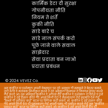
कार्मिक डेटा दी सुरक्षा
गोपनीयता नीति
नियम ते शर्तें
कुकी नीति
साडे बारे च
साडे नाल संपर्क करो
पूछे जाने वाले सवाल
साझेदार
सेवा प्रदाता बन जाओ
प्रदाता प्रबंधन
© 2024 VEVEZ Co.
अस कुकीज़ दा इस्तेमाल अपनी वेबसाइट पर तुंदे अनुभव गी समझने ते बेहतर बनाने,
तुंदी रुचि दे मताबक निजीकृत करने ते तुंदे अनुकूल विज्ञापन ते विपणन संचार करने
लेई करदे आं। तुस अनिवार्य कुकीज़ दे अलावा होर कुकीज़ दे इस्तेमाल ते विदेशें च इनें
कुकीज़ दे राहें हासल कीते गेदे अपने निजी डेटा दे स्थानांतरण लेई सहमति देने लेई
"सभनें गी स्वीकार करो" बटन पर क्लिक करी सकदे ओ; कुकीज़ दे राहें हासल कीते
गेदे अपने निजी डेटा दी प्रसंस्करण लेई अपनी पसंद गी प्रबंधत करने लेई तुस "कुकीज़
प्रबंधत करो" बटन पर क्लिक करी सकदे ओ। कुकीज़ दे राहें अपने निजी डेटा दी