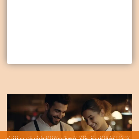
އަޅުގަނޑުމެން ކުކީޒް ބޭނުންކުރަނީ އަޅުގަނޑުމެންގެ ވެބްސައިޓުގައި ތިޔަބޭފުޅުންގެ ތަޖުރިބާ ވިސްނައި ރަނގަޅުކުރުމަށާއި،