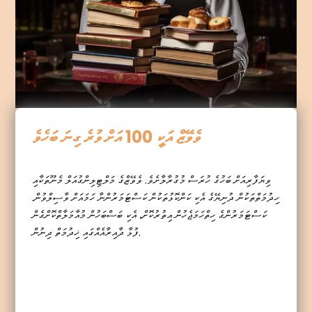
ވެވޭޒް އަކީ 100 އަށް ވުރެ ގިނަ ބަހެވެ
ވިޔަފާރިއަށް ބަހުގެ ހުރަސް މުގުރާލާށެވެ. ވެވޭޒްގެ މަލްޓިލިންގުއަލް މެނޫތަކާއި
ހިދުމަތްތަކުން ދުނިޔޭގެ އެކި ކަންކޮޅުތަކުން ކަސްޓަމަރުންނާ ހަމައަށް ވާސިލްވުން.
ކަސްޓަމަރުންގެ ހިތްހަމަޖެހުން އިތުރުކޮށް، އެކި ބަސްބަހުން މުއާމަލާތްކޮށްގެން
ފުޅާ ދާއިރާއެއްގައި ޚިދުމަތް ދިނުން.