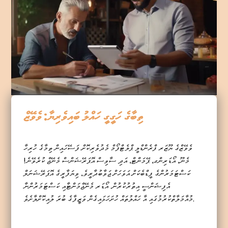
ތިބާގެ ހަގީގީ ހައްލު ބައިވެރިޔާ: ވެވޭޒް
ވެވޭޒްގެ ޔޫޒަރ ފްރެންޑްލީ ޕްލެޓްފޯމް މެދުވެރިކޮށް ފަސޭހައިން ތިމާގެ ހުރިހާ
މެނޫ، އޯޑަރިންގ، ޕޭމަންޓް، އަދި ސާވިސް އޮޕަރޭޝަންސް މެނޭޖް ކުރެވޭނެ!
ކަސްޓަމަރުންގެ ފީޑްބެކަށް އަވަހަށް ޖަވާބުދާރީވެ، ވިޔަފާރީގެ އޮޕަރޭޝަނަލް
އެފިޝަންސީ އިތުރުކުރުން. އޯޑަރ މެނޭޖްމަންޓާއި ކަސްޓަމަރުންނާ
މުއާމަލާތްކުރުމުގައި އާ ހައްލުތައް ހުށަހަޅައިގެން ވަޒީފާގެ ބުރަ ލުއިކޮށްލާށެވެ.