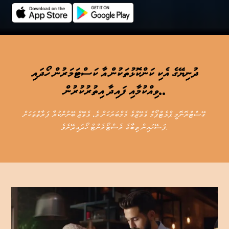
ދުނިޔޭގެ އެކި ކަންކޮޅުތަކުން އާ ކަސްޓަމަރުން ހޯދައި
ވިއްކުމާއި ފައިދާ އިތުރުކުރުން..
ގޭސްޓްރޮނޮމީ ޕްލެޓްފޯމް ވެވޭޒްގެ މެމްބަރަކަށް ވެ، ވެވޭޒް ބޭނުންކުރާ ފަރާތްތަކަށް
ފަސޭހައިން ތިބާގެ ރެސްޓޯރެންޓް ހޯދައިދޭށެވެ.