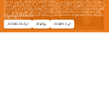
ތިޔަބޭފުޅުންގެ ޝައުގުވެރިކަމަށް ޕާސަނަލައިޒްކުރުމަށާއި، ތިމާއަށް ޚާއްޞަކޮށްގެން އިޝްތިހާރުކުރުމާއި މާކެޓިންގ މުވާސަލާތު
ކުރިއަށް ގެންދިއުމަށެވެ. މެންޑޭޓަރީ ކުކީސް ނޫން އެހެން ކުކީޒް ބޭނުންކުރުމަށާއި، މި ކުކީސް މެދުވެރިކޮށް ލިބޭ ޒާތީ މައުލޫމާތު
ރާއްޖެއިން ބޭރަށް ބަދަލުކުރުމަށް ރުހުން ދިނުމަށް "ހުރިހާ ކަމެއް ބަލައިގަންނަ" ބަޓަންއަށް ފިތާލެވޭނެއެވެ؛ ކުކީސް މެދުވެރިކޮށް
ލިބޭ ޕާސަނަލް ޑޭޓާ ޕްރޮސެސް ކުރުމަށް ބޭނުންވާ ކަންކަން މެނޭޖް ކުރުމަށް "ކުކީސް މެނޭޖް" ބަޓަން އަށް ފިތާލާށެވެ. ކުކީސް
އަޅުގަނޑުމެންގެ ކުކީ ޕޮލިސީސް
މެދުވެރިކޮށް ތިމާގެ ޕާސަނަލް ޑޭޓާ ޕްރޮސެސްކުރުމާ ބެހޭ ތަފްސީލީ މައުލޫމާތު ހޯދުމަށް
މި ލިންކަށް ފިތާލާށެވެ.
ކުކީސް މެނޭޖްކުރުން
ރިޖެކްޓް އޮލް
ހުރިހާ ކަމެއް ގަބޫލުކުރުން
ވެވޭޒް އާއި އެކު ގްލޯބަލް މާކެޓް އެކްސެސް
ވެވޭޒް އާއި އެކު ތިމާގެ ލޯކަލް ވިޔަފާރި ގްލޯބަލް ބްރޭންޑަކަށް ބަދަލުކޮށްލާށެވެ.
ވިޔަފާރީގެ ވަކި ޙައްދުތައް ފުޅާކޮށް، ދުނިޔޭގެ އެކި ކަންކޮޅުތަކުން ކަސްޓަމަރުންނާ
ހަމައަށް ފޯރުކޮށްދީގެން ވަކިން ފާހަގަކޮށްލެވޭށެވެ. އާ މާކެޓްތަކަށް ފުޅާވެ،
މަލްޓިލިންގުއަލް ސަޕޯޓާއި ފުޅާ ދާއިރާއެއްގައި ރީޗް ނެޓްވޯކަކާއެކު
ބައިނަލްއަޤްވާމީ ގޮތުން ތިމާގެ ބްރޭންޑް ޕްރޮމޯޓް ކުރުން.