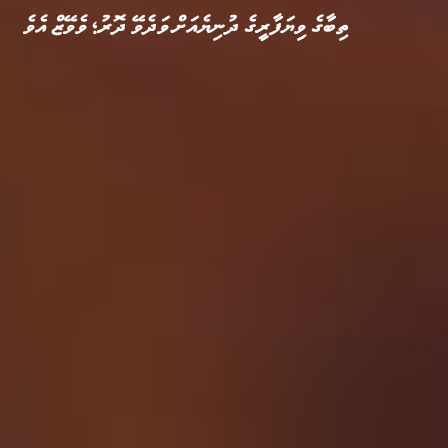
ތިބާގެ ވިޔަފާރީގެ ދުނިޔެއަށް ވަދެވޭ ދޮރު؛ ވެވޭޒް އެވެ