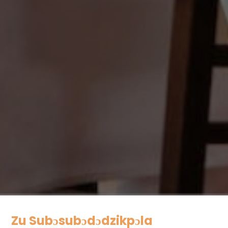
Zu Subɔsubɔdɔdzikpɔla