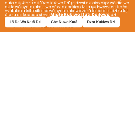
duta dzi; Àte ŋu azi "Dzra Kukiwo Dzi" ƒe dzesi dzi atsɔ akpɔ wò didiwo
dzi le wò nyatakaka siwo nèxɔ to cookies dzi la ŋudɔwɔwɔ me. Ne èdi
nyatakaka tsitotsito tso wò nyatakakawo zazã to cookies dzi ŋu la,
Míaƒe Kukiwo Ŋuti Ðoɖowo
àte ŋu azi kadodo si nye
dzi.
Lɔ̃ Ðe Wo Katã Dzi
Gbe Nuwo Katã
Dzra Kukiwo Dzi