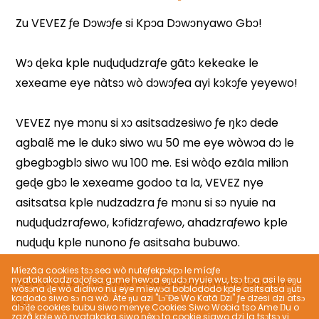
Míezãa cookies tsɔ sea wò nuteƒekpɔkpɔ le míaƒe
nyatakakadzraɖoƒea gɔme hewɔa eŋudɔ nyuie wu, tsɔ trɔa asi le eŋu
wòsɔna ɖe wò didiwo nu eye míewɔa boblododo kple asitsatsa ŋuti
kadodo siwo sɔ na wò. Àte ŋu azi "Lɔ̃ Ðe Wo Katã Dzi" ƒe dzesi dzi atsɔ
alɔ̃ ɖe cookies bubu siwo menye Cookies Siwo Wobia tso Ame Ŋu o
zazã kple wò nyatakaka siwo nèxɔ to cookie siawo dzi la tsɔtsɔ yi