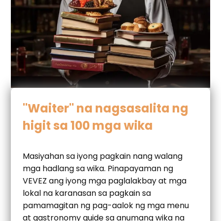
"Waiter" na nagsasalita ng
higit sa 100 mga wika
Masiyahan sa iyong pagkain nang walang
mga hadlang sa wika. Pinapayaman ng
VEVEZ ang iyong mga paglalakbay at mga
lokal na karanasan sa pagkain sa
pamamagitan ng pag-aalok ng mga menu
at gastronomy guide sa anumang wika na