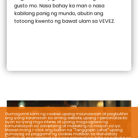
gusto mo. Nasa bahay ka man o nasa
kabilang panig ng mundo, abutin ang
totoong kwento ng bawat ulam sa VEVEZ.
Gumagamit kami ng cookies upang maunawaan at pagbutihin
ang iyong karanasan sa aming website, upang i-personalize ito
ayon sa iyong mga interes at upang magsagawa ng
komunikasyon sa advertising at marketing na iniayon sa iyo.
Maaari mong i-click ang button na "Tanggapin Lahat" upang
pumayag sa paggamit ng cookies maliban sa Mandatory
Cookies at ang paglipat ng iyong personal na data na nakuha sa