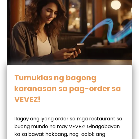
Tumuklas ng bagong
karanasan sa pag-order sa
VEVEZ!
Ilagay ang iyong order sa mga restaurant sa
buong mundo na may VEVEZ! Ginagabayan
ka sa bawat hakbang, nag-aalok ang