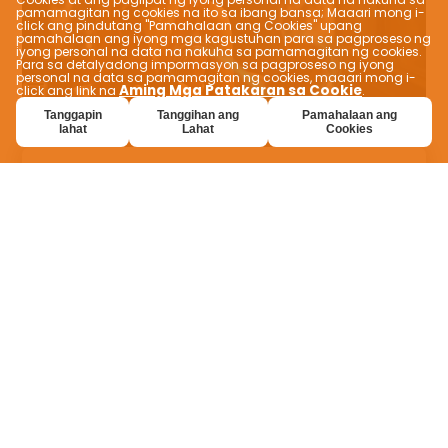
pamamagitan ng cookies na ito sa ibang bansa; Maaari mong i-
click ang pindutang "Pamahalaan ang Cookies" upang
pamahalaan ang iyong mga kagustuhan para sa pagproseso ng
iyong personal na data na nakuha sa pamamagitan ng cookies.
Para sa detalyadong impormasyon sa pagproseso ng iyong
personal na data sa pamamagitan ng cookies, maaari mong i-
Aming Mga Patakaran sa Cookie
click ang link na
.
Tanggapin
Tanggihan ang
Pamahalaan ang
lahat
Lahat
Cookies
Pinasadyang mga
karanasan sa pagkain
Hinahayaan ka ng VEVEZ na mahanap ang
perpektong pagkain na angkop sa iyong
panlasa! Madaling mahanap ang pagkain na
iyong hinahanap at subukan ang mga
bagong panlasa gamit ang mga feature sa
pag-filter na inaalok nito para sa mga
opsyon tulad ng mapait, matamis, vegan,