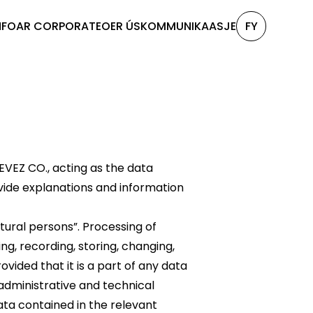
N
FOAR CORPORATE
OER ÚS
KOMMUNIKAASJE
FY