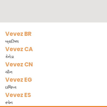
Vevez BR
બ્રાઝિલ
Vevez CA
કેનેડા
Vevez CN
ચીન
Vevez EG
ઇજિપ્ત
Vevez ES
સ્પેન