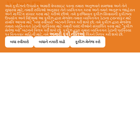
Vevez FR
અમે કૂકીઝનો ઉપયોગ અમારી વેબસાઇટ પરના તમારા અનુભવને સમજવા અને તેને
સુધારવા માટે, તમારી રુચિઓ અનુસાર તેને વ્યક્તિગત કરવા અને તમને અનુરૂપ જાહેરાત
ફ્રાન્સ
અને માર્કેટિંગ સંચાર કરવા માટે કરીએ છીએ. તમે ફરજિયાત કૂકીઝ સિવાયની કૂકીઝના
ઉપયોગ અને વિદેશમાં આ કૂકીઝ દ્વારા મેળવેલ તમારા વ્યક્તિગત ડેટાના ટ્રાન્સફર માટે
Vevez IT
સંમતિ આપવા માટે "બધા સ્વીકારો" બટનને ક્લિક કરી શકો છો; તમે કૂકીઝ દ્વારા મેળવેલા
તમારા વ્યક્તિગત ડેટાની પ્રક્રિયા માટે તમારી પસંદગીઓને સંચાલિત કરવા માટે "કૂકીઝ
મેનેજ કરો" બટનને ક્લિક કરી શકો છો. કૂકીઝ દ્વારા તમારા વ્યક્તિગત ડેટાની પ્રક્રિયા
ઇટાલિયા
અમારી કૂકી નીતિઓ
પર વિગતવાર માહિતી માટે, તમે
લિંકને ક્લિક કરી શકો છો.
Vevez JP
બધા સ્વીકારો
બધાને નકારી કાઢો
કૂકીઝ મેનેજ કરો
જાપાન
Vevez NO
નોર્વે
Vevez PH
ફિલિપાઇન્સ
Vevez TR
Batı Mahallesi, İsmetpaşa Caddesi, No:46 Pendik,
İstanbul
info@vevez.com