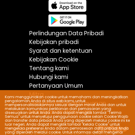
Perlindungan Data Pribadi
Kebijakan pribadi
Syarat dan ketentuan
Kebijakan Cookie
Tentang kami
Hubungi kami
Pertanyaan Umum
Mitra
Kami menggunakan cookie untuk memahami dan meningkatkan
pengalaman Anda di situs web kami, untuk
Menjadi Penyedia Layanan
mempersonalisasikannya sesuai dengan minat Anda dan untuk
melakukan komunikasi periklanan dan pemasaran yang
Manajemen Penyedia
disesuaikan untuk Anda. Anda dapat mengklik tombol "Terima
Semua" untuk menyetujui penggunaan cookie selain Cookie Wajib
dan transfer data pribadi Anda yang diperoleh melalui cookie ini ke
luar negeri; Anda dapat mengklik tombol "Kelola Cookie" untuk
mengelola preferensi Anda dalam pemrosesan data pribadi Anda
© 2024 VEVEZ Co.
yang diperoleh melalui cookie. Untuk informasi detail mengenai