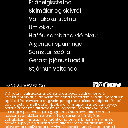
Friðhelgisstefna
Skilmálar og skilyrði
Vafrakökurstefna
Um okkur
Hafðu samband við okkur
Algengar spurningar
Samstarfsaðilar
Gerast þjónustuaðili
Stjórnun veitenda
© 2024 VEVEZ Co.
Við notum vafrakökur til að skilja og bæta upplifun þína á
vefsíðunni okkar, til að sérsníða hana í samræmi við áhugamál þín
og til að framkvæma auglýsingar og markaðssamskipti sniðin að
þér. Þú getur smellt á „Samþykkja allt“ hnappinn til að samþykkja
notkun á öðrum vafrakökum en lögboðnum vafrakökum og
flutningi á persónulegum gögnum þínum sem aflað er með
þessum vafrakökum erlendis; Þú getur smellt á "Stjórna
vafrakökum" hnappinn til að stjórna óskum þínum fyrir vinnslu
persónuupplýsinga þinna sem aflað er með vafrakökum. Fyrir
nákvæmar upplýsingar um vinnslu persónuupplýsinga þinna í