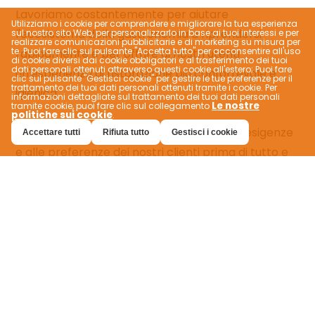
Utilizziamo i cookie per comprendere e migliorare la tua esperienza
sul nostro sito Web, per personalizzarlo in base ai tuoi interessi e per
realizzare comunicazioni pubblicitarie e di marketing su misura per
te. Puoi fare clic sul pulsante "Accetta tutto" per acconsentire all'uso
di cookie diversi dai cookie obbligatori e al trasferimento dei tuoi
dati personali ottenuti attraverso questi cookie all'estero; Puoi fare
clic sul pulsante "Gestisci cookie" per gestire le tue preferenze per il
trattamento dei tuoi dati personali ottenuti tramite i cookie. Per
informazioni dettagliate sul trattamento dei tuoi dati personali
Le nostre
tramite cookie, puoi fare clic sul collegamento
politiche sui cookie
.
Accettare tutti
Rifiuta tutto
Gestisci i cookie