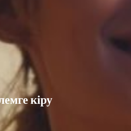
әлемге кіру