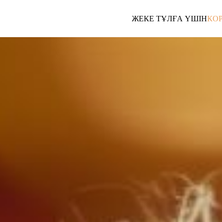
ЖЕКЕ ТҰЛҒА ҮШІН
КО