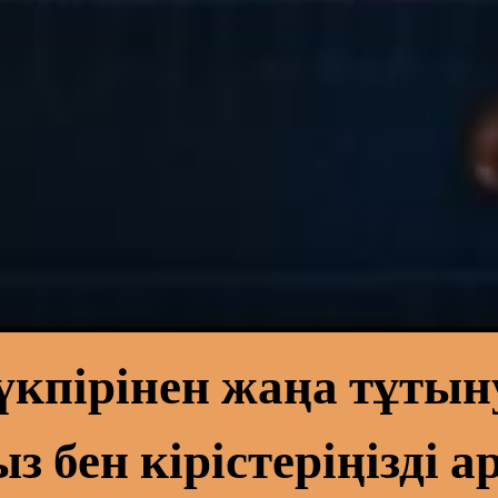
түкпірінен жаңа тұты
з бен кірістеріңізді 