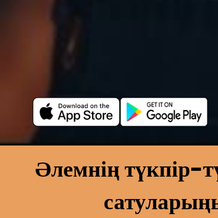
Әлемнің түкпір-
сатуларыңы