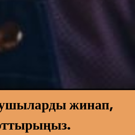
нушыларды жинап,
арттырыңыз.