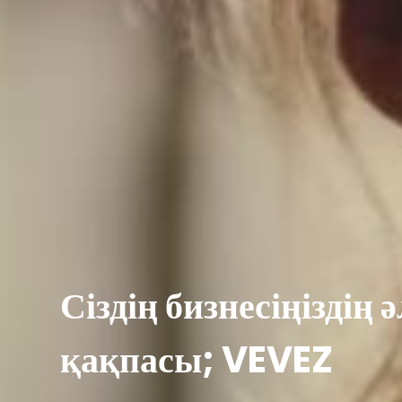
Сіздің бизнесіңіздің 
қақпасы; VEVEZ