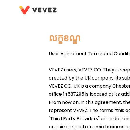
លក្ខខណ្ឌ