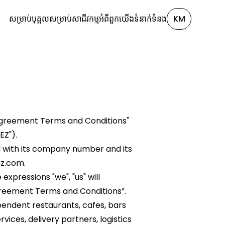
សម្រាប់បុគ្គល
សម្រាប់សាជីវកម្ម
អំពី​ពួក​យើង
ទំនាក់ទំនង
KM