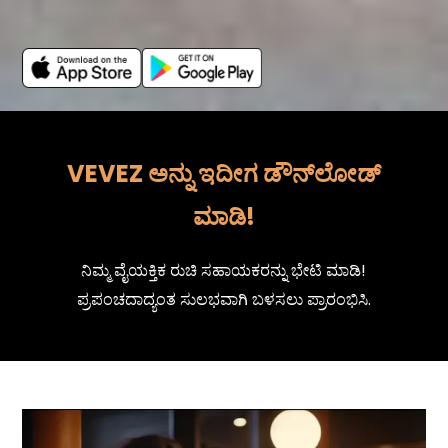
VEVEZ ಅನ್ನು ಇದೀಗ ಡೌನ್‌ಲೋಡ್
ಮಾಡಿ!
ನಿಮ್ಮ ವೈಯಕ್ತಿಕ ರುಚಿ ಸಹಾಯಕರನ್ನು ಭೇಟಿ ಮಾಡಿ!
ಪ್ರಪಂಚದಾದ್ಯಂತ ಸುಲಭವಾಗಿ ಬಳಸಲು ಪ್ರಾರಂಭಿಸಿ.