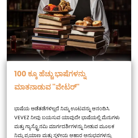
100 ಕ್ಕೂ ಹೆಚ್ಚು ಭಾಷೆಗಳನ್ನು
ಮಾತನಾಡುವ "ವೇಟರ್"
ಭಾಷೆಯ ಅಡೆತಡೆಗಳಿಲ್ಲದೆ ನಿಮ್ಮ ಊಟವನ್ನು ಆನಂದಿಸಿ.
VEVEZ ನೀವು ಬಯಸುವ ಯಾವುದೇ ಭಾಷೆಯಲ್ಲಿ ಮೆನುಗಳು
ಮತ್ತು ಗ್ಯಾಸ್ಟ್ರೊನಮಿ ಮಾರ್ಗದರ್ಶಿಗಳನ್ನು ನೀಡುವ ಮೂಲಕ
ನಿಮ್ಮ ಪ್ರಯಾಣ ಮತ್ತು ಸ್ಥಳೀಯ ಆಹಾರ ಅನುಭವಗಳನ್ನು