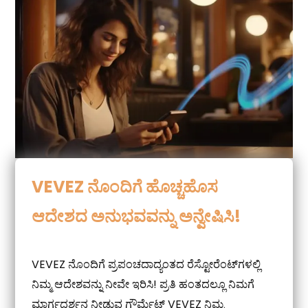
VEVEZ ನೊಂದಿಗೆ ಹೊಚ್ಚಹೊಸ
ಆದೇಶದ ಅನುಭವವನ್ನು ಅನ್ವೇಷಿಸಿ!
VEVEZ ನೊಂದಿಗೆ ಪ್ರಪಂಚದಾದ್ಯಂತದ ರೆಸ್ಟೋರೆಂಟ್‌ಗಳಲ್ಲಿ
ನಿಮ್ಮ ಆದೇಶವನ್ನು ನೀವೇ ಇರಿಸಿ! ಪ್ರತಿ ಹಂತದಲ್ಲೂ ನಿಮಗೆ
ಮಾರ್ಗದರ್ಶನ ನೀಡುವ ಗೌರ್ಮೆಟ್ VEVEZ ನಿಮ್ಮ