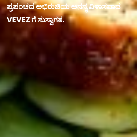
ಪ್ರಪಂಚದ ಅಭಿರುಚಿಯ ಅನನ್ಯ ವಿಳಾಸವಾದ
VEVEZ ಗೆ ಸುಸ್ವಾಗತ.