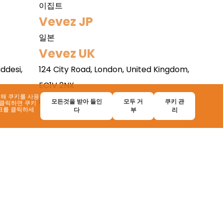
이집트
Vevez JP
일본
Vevez UK
ddesi,
124 City Road, London, United Kingdom,
EC1V 2NX
위해 쿠키를 사용
info@vevez.com
모든것을 받아 들인
모두 거
쿠키 관
 클릭하면 쿠키
크를 클릭하세
다
부
리
파트너