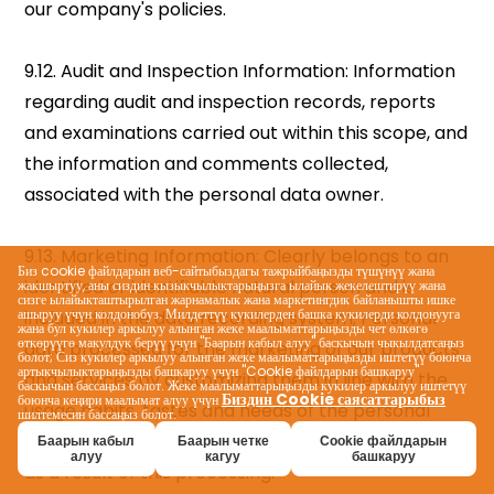
Биз cookie файлдарын веб-сайтыбыздагы тажрыйбаңызды түшүнүү жана
жакшыртуу, аны сиздин кызыкчылыктарыңызга ылайык жекелештирүү жана
сизге ылайыкташтырылган жарнамалык жана маркетингдик байланышты ишке
ашыруу үчүн колдонобуз. Милдеттүү кукилерден башка кукилерди колдонууга
жана бул кукилер аркылуу алынган жеке маалыматтарыңызды чет өлкөгө
өткөрүүгө макулдук берүү үчүн "Баарын кабыл алуу" баскычын чыкылдатсаңыз
болот; Сиз кукилер аркылуу алынган жеке маалыматтарыңызды иштетүү боюнча
артыкчылыктарыңызды башкаруу үчүн "Cookie файлдарын башкаруу"
баскычын бассаңыз болот. Жеке маалыматтарыңызды кукилер аркылуу иштетүү
Биздин Cookie саясаттарыбыз
боюнча кеңири маалымат алуу үчүн
шилтемесин бассаңыз болот.
Баарын кабыл
Баарын четке
Cookie файлдарын
алуу
кагуу
башкаруу