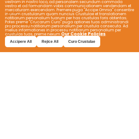
vestram in nostro loco, ad personalem secundum commoda
Vevez FR
vestra et ad formandam vobis communicationem vendendam et
mercaturam exercendam. Premere puga "Accipe Omnia" consentire
Gallia
in usum crustularum quam nuncius Crustulae et translationem
notitiarum personalium tuarum per has crustulas foris obtentas;
Vevez IT
Potes preme "Crucarum Curo" puga optiones tuas administrandi
pro processu notitiarum personalium per crustula consecuta. Ad
melius informationes in processu notitiarum personalium per
Italia
Our Cookie Policies
crustulas tuas, preme nexum
.
Vevez JP
Accipere All
Rejice All
Curo Crustulae
Iaponia
Vevez NO
Norvegia
Vevez PH
Philippinae
Vevez TR
Batı Mahallesi, İsmetpaşa Caddesi, No:46 Pendik,
İstanbul
info@vevez.com