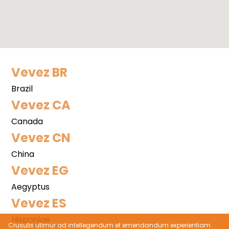
Vevez BR
Brazil
Vevez CA
Canada
Vevez CN
China
Vevez EG
Aegyptus
Vevez ES
Hispaniae
Crusulis utimur ad intellegendum et emendandum experientiam