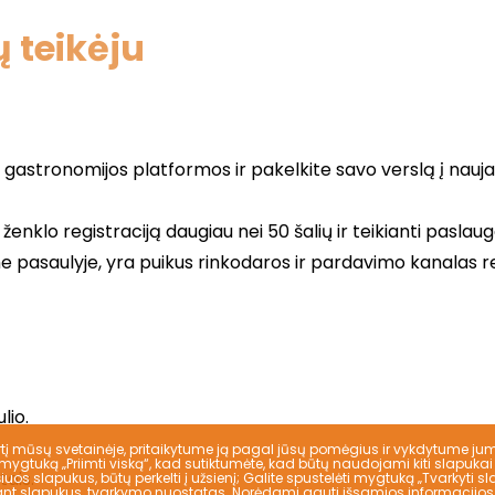
 teikėju
į mūsų svetainėje, pritaikytume ją pagal jūsų pomėgius ir vykdytume ju
 mygtuką „Priimti viską“, kad sutiktumėte, kad būtų naudojami kiti slapukai
s slapukus, būtų perkelti į užsienį; Galite spustelėti mygtuką „Tvarkyti sl
 slapukus, tvarkymo nuostatas. Norėdami gauti išsamios informacijos