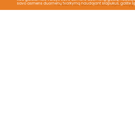
savo asmens duomenų tvarkymą naudojant slapukus, galite sp