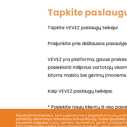
Tapkite paslaugų
Naudojame slapukus, kad suprastume ir pagerintume jūsų patirt
pritaikytą reklaminę ir rinkodaros komunikaciją. Galite spustelėti
privalomi slapukai ir jūsų asmens duomenys, gauti naudojant šiuo
kad galėtumėte valdyti savo asmens duomenų, gautų naudojant