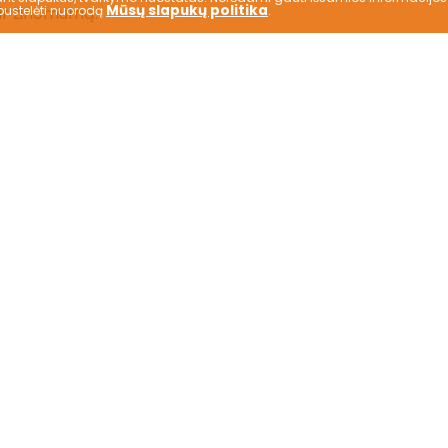
Mūsų slapukų politika
ustelėti nuorodą
.