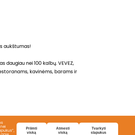
ms
 nei
Priimti
Atmesti
Tvarkyti
apukus“,
viską
viską
slapukus
 apie