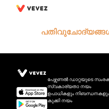
പതിവുചോദ്യങ്ങ
പേഴ്സണൽ ഡാറ്റയുടെ സംര
സ്വകാര്യതാ നയം
ഉപാധികളും നിബന്ധനകളു
കുക്കി നയം