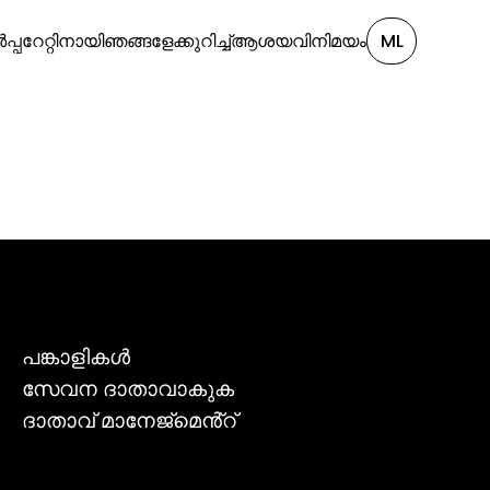
്പറേറ്റിനായി
ഞങ്ങളേക്കുറിച്ച്
ആശയവിനിമയം
ML
പങ്കാളികൾ
സേവന ദാതാവാകുക
ദാതാവ് മാനേജ്മെൻ്റ്