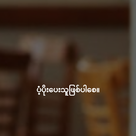
ပံ့ပိုးပေးသူဖြစ်ပါစေ။