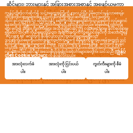
ကျွန်ုပ်တို့၏ဝဘ်ဆိုက်ရှိ သင့်အတွေ့အကြုံကို နားလည်ပြီး ပိုမိုကောင်းမွန်လာစေရန်၊
သင့်စိတ်ဝင်စားမှုများအရ ၎င်းကို စိတ်ကြိုက်ပြင်ဆင်ရန်နှင့် သင့်အတွက်
အံဝင်ခွင်ကျဖြစ်သော ကြော်ငြာနှင့် စျေးကွက်ရှာဖွေရေးဆက်သွယ်ရေးကို လုပ်ဆောင်
ရန်အတွက် ကျွန်ုပ်တို့သည် ကွတ်ကီးများကို အသုံးပြုပါသည်။ မဖြစ်မနေ ကွတ်ကီး
များ မှလွဲ၍ အခြား ကွတ်ကီးများ အသုံးပြုခြင်းနှင့် ဤ cookies များမှ နိုင်ငံရပ်ခြားမှ
ရရှိသော သင်၏ ကိုယ်ရေးကိုယ်တာ အချက်အလက် လွှဲပြောင်းခြင်းကို သဘောတူရန်
"Accept All" ခလုတ်ကို နှိပ်နိုင်ပါသည်။ ကွတ်ကီးများမှရရှိသော
သင်၏ကိုယ်ရေးကိုယ်တာအချက်အလက်များကို စီမံဆောင်ရွက်ပေးရန်အတွက် သင့်
စိတ်ကြိုက်ရွေးချယ်မှုများကို စီမံရန် "ကွတ်ကီးများကို စီမံခန့်ခွဲရန်" ခလုတ်ကို နှိပ်နိုင်
ပါသည်။ ကွက်ကီးများမှတစ်ဆင့် သင့်ကိုယ်ရေးကိုယ်တာအချက်အလက်များကို
ကျွန်ုပ်
လုပ်ဆောင်ခြင်းဆိုင်ရာ အသေးစိတ်အချက်အလက်များအတွက်၊ သင်သည်
တို့၏ Cookie မူဝါဒများ
ကို နှိပ်နိုင်ပါသည်။
အားလုံးလက်ခံ
အားလုံးကို ငြင်းပယ်
ကွတ်ကီးများကို စီမံ
ပါ။
ပါ။
ပါ။