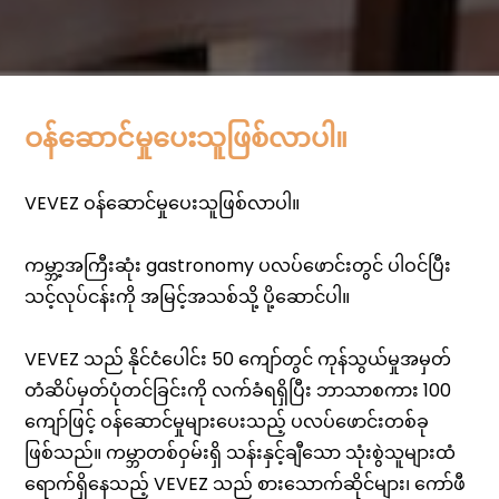
ဝန်ဆောင်မှုပေးသူဖြစ်လာပါ။