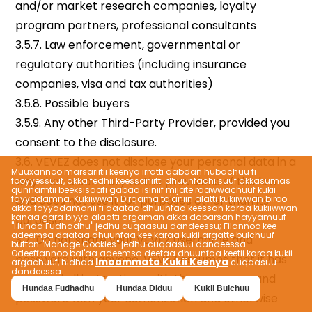
Muuxannoo marsariitii keenya irratti qabdan hubachuu fi
fooyyessuuf, akka fedhii keessaniitti dhuunfachiisuuf akkasumas
qunnamtii beeksisaafi gabaa isiniif mijate raawwachuuf kukii
fayyadamna. Kukiiwwan Dirqama ta'aniin alatti kukiiwwan biroo
akka fayyadamanii fi daataa dhuunfaa keessan karaa kukiiwwan
kanaa gara biyya alaatti argaman akka dabarsan hayyamuuf
"Hunda Fudhadhu" jedhu cuqaasuu dandeessu; Filannoo kee
adeemsa daataa dhuunfaa kee karaa kukii argatte bulchuuf
button "Manage Cookies" jedhu cuqaasuu dandeessa.
Odeeffannoo bal'aa adeemsa deetaa dhuunfaa keetii karaa kukii
Imaammata Kukii Keenya
argachuuf, hidhaa
cuqaasuu
dandeessa.
Hundaa Fudhadhu
Hundaa Diduu
Kukii Bulchuu