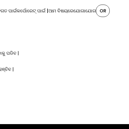
ିଗତ ପାଇଁ
କର୍ପୋରେଟ୍ ପାଇଁ |
ଆମ ବିଷୟରେ
ଯୋଗାଯୋଗ
OR