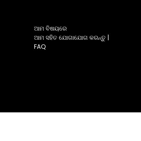
ଆମ ବିଷୟରେ
ଆମ ସହିତ ଯୋଗାଯୋଗ କରନ୍ତୁ |
FAQ