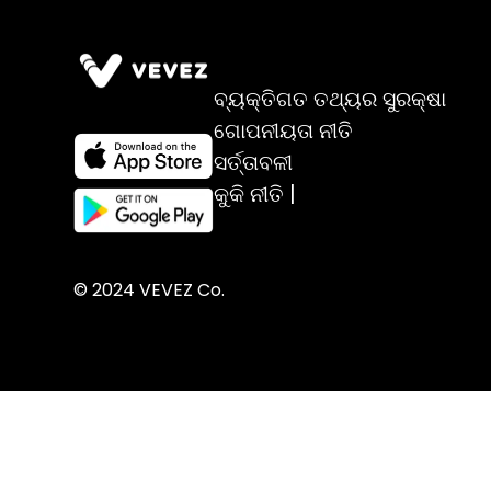
ବ୍ୟକ୍ତିଗତ ତଥ୍ୟର ସୁରକ୍ଷା
ଗୋପନୀୟତା ନୀତି
ସର୍ତ୍ତାବଳୀ
କୁକି ନୀତି |
© 2024 VEVEZ Co.