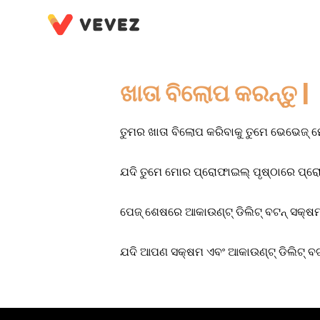
ଖାତା ବିଲୋପ କରନ୍ତୁ |