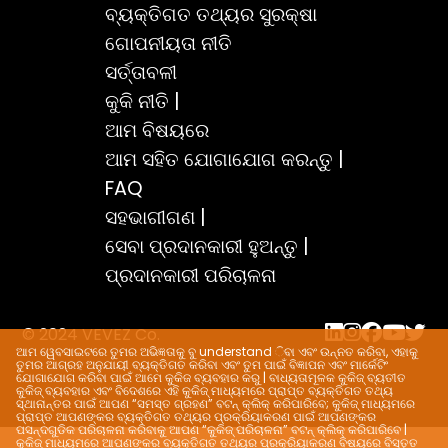
ବ୍ୟକ୍ତିଗତ ତଥ୍ୟର ସୁରକ୍ଷା
ଗୋପନୀୟତା ନୀତି
ସର୍ତ୍ତାବଳୀ
କୁକି ନୀତି |
ଆମ ବିଷୟରେ
ଆମ ସହିତ ଯୋଗାଯୋଗ କରନ୍ତୁ |
FAQ
ସହଭାଗୀଗଣ |
ସେବା ପ୍ରଦାନକାରୀ ହୁଅନ୍ତୁ |
ପ୍ରଦାନକାରୀ ପରିଚାଳନା
© 2024 VEVEZ Co.
ଆମ ୱେବସାଇଟରେ ତୁମର ଅଭିଜ୍ଞତାକୁ ବୁ understand ିବା ଏବଂ ଉନ୍ନତ କରିବା, ଏହାକୁ
ତୁମର ଆଗ୍ରହ ଅନୁଯାୟୀ ବ୍ୟକ୍ତିଗତ କରିବା ଏବଂ ତୁମ ପାଇଁ ବିଜ୍ଞାପନ ଏବଂ ମାର୍କେଟିଂ
ଯୋଗାଯୋଗ କରିବା ପାଇଁ ଆମେ କୁକିଜ ବ୍ୟବହାର କରୁ | ବାଧ୍ୟତାମୂଳକ କୁକିଜ୍ ବ୍ୟତୀତ
କୁକିଜ୍ ବ୍ୟବହାର ଏବଂ ବିଦେଶରେ ଏହି କୁକିଜ୍ ମାଧ୍ୟମରେ ପ୍ରାପ୍ତ ବ୍ୟକ୍ତିଗତ ତଥ୍ୟ
ସ୍ଥାନାନ୍ତର ପାଇଁ ଆପଣ “ସମସ୍ତ ଗ୍ରହଣ” ବଟନ୍ କ୍ଲିକ୍ କରିପାରିବେ; କୁକିଜ୍ ମାଧ୍ୟମରେ
ପ୍ରାପ୍ତ ଆପଣଙ୍କର ବ୍ୟକ୍ତିଗତ ତଥ୍ୟର ପ୍ରକ୍ରିୟାକରଣ ପାଇଁ ଆପଣଙ୍କର
ପସନ୍ଦଗୁଡିକ ପରିଚାଳନା କରିବାକୁ ଆପଣ “କୁକିଜ୍ ପରିଚାଳନା” ବଟନ୍ କ୍ଲିକ୍ କରିପାରିବେ |
କୁକିଜ୍ ମାଧ୍ୟମରେ ଆପଣଙ୍କର ବ୍ୟକ୍ତିଗତ ତଥ୍ୟର ପ୍ରକ୍ରିୟାକରଣ ବିଷୟରେ ବିସ୍ତୃତ