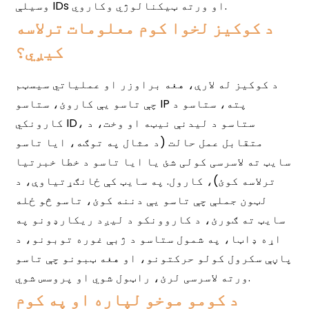
د کوکیز لخوا کوم معلومات ترلاسه
کیږي؟
د کومو موخو لپاره او په کوم