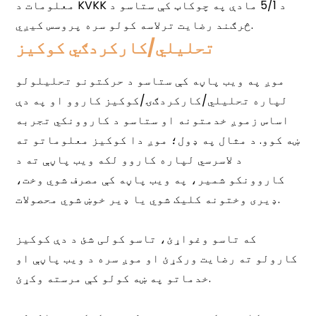
تحلیلي/کارکردګي کوکیز