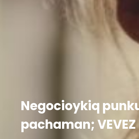
Negocioykiq punk
pachaman; VEVEZ