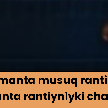
anta musuq ranti
ta rantiyniyki c