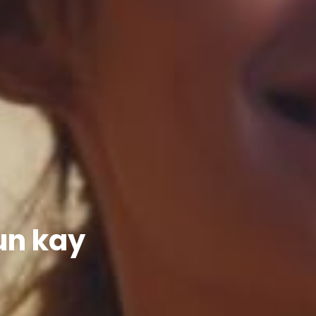
un kay