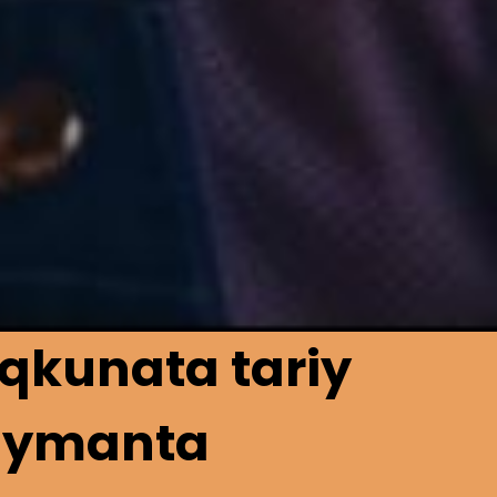
qkunata tariy
haymanta