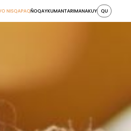
VO NISQAPAQ
ÑOQAYKUMANTA
RIMANAKUY
QU