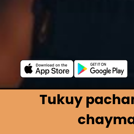
Tukuy pacham
chayman