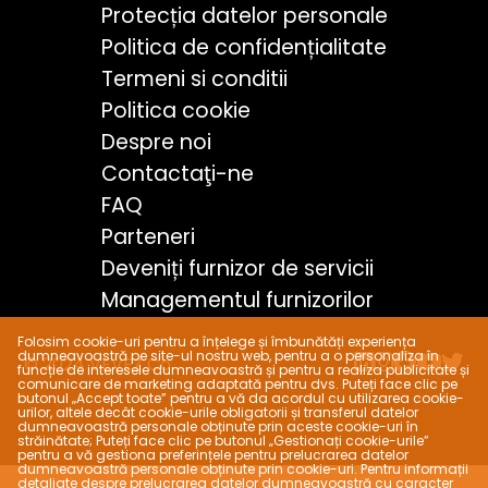
Protecția datelor personale
Politica de confidențialitate
Termeni si conditii
Politica cookie
Despre noi
Contactaţi-ne
FAQ
Parteneri
Deveniți furnizor de servicii
Managementul furnizorilor
Folosim cookie-uri pentru a înțelege și îmbunătăți experiența
dumneavoastră pe site-ul nostru web, pentru a o personaliza în
© 2024 VEVEZ Co.
funcție de interesele dumneavoastră și pentru a realiza publicitate și
comunicare de marketing adaptată pentru dvs. Puteți face clic pe
butonul „Accept toate” pentru a vă da acordul cu utilizarea cookie-
urilor, altele decât cookie-urile obligatorii și transferul datelor
dumneavoastră personale obținute prin aceste cookie-uri în
străinătate; Puteți face clic pe butonul „Gestionați cookie-urile”
pentru a vă gestiona preferințele pentru prelucrarea datelor
dumneavoastră personale obținute prin cookie-uri. Pentru informații
detaliate despre prelucrarea datelor dumneavoastră cu caracter