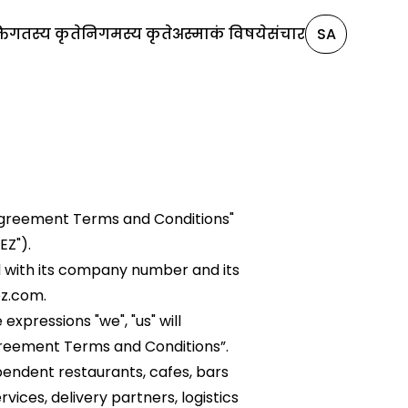
्तिगतस्य कृते
निगमस्य कृते
अस्माकं विषये
संचार
SA