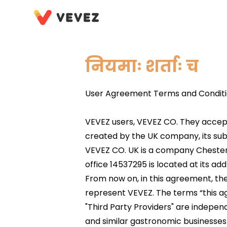
नियमाः शर्ताः च