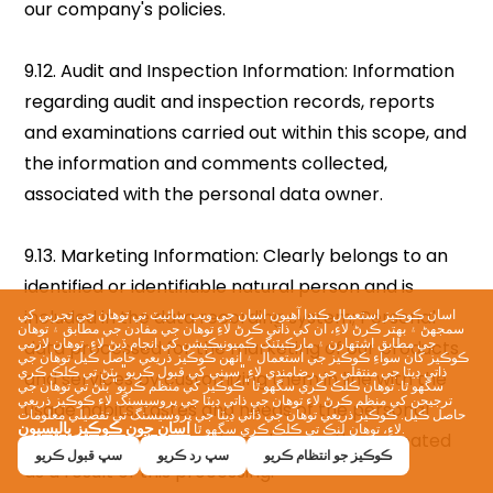
اسان ڪوڪيز استعمال ڪندا آهيون اسان جي ويب سائيٽ تي توهان جي تجربي کي
سمجهڻ ۽ بهتر ڪرڻ لاءِ، ان کي ذاتي ڪرڻ لاءِ توهان جي مفادن جي مطابق ۽ توهان
جي مطابق اشتهارن ۽ مارڪيٽنگ ڪميونيڪيشن کي انجام ڏيڻ لاءِ. توهان لازمي
ڪوڪيز کان سواءِ ڪوڪيز جي استعمال ۽ انهن ڪوڪيز ذريعي حاصل ڪيل توهان جي
ذاتي ڊيٽا جي منتقلي جي رضامندي لاءِ "سڀني کي قبول ڪريو" بٽڻ تي ڪلڪ ڪري
سگهو ٿا. توھان ڪلڪ ڪري سگھو ٿا "ڪوڪيز کي منظم ڪريو" بٽڻ تي توھان جي
ترجيحن کي منظم ڪرڻ لاء توھان جي ذاتي ڊيٽا جي پروسيسنگ لاء ڪوڪيز ذريعي
حاصل ڪيل. ڪوڪيز ذريعي توهان جي ذاتي ڊيٽا جي پروسيسنگ تي تفصيلي معلومات
اسان جون ڪوڪيز پاليسيون
.
لاءِ، توهان لنڪ تي ڪلڪ ڪري سگهو ٿا
ڪوڪيز جو انتظام ڪريو
سڀ رد ڪريو
سڀ قبول ڪريو