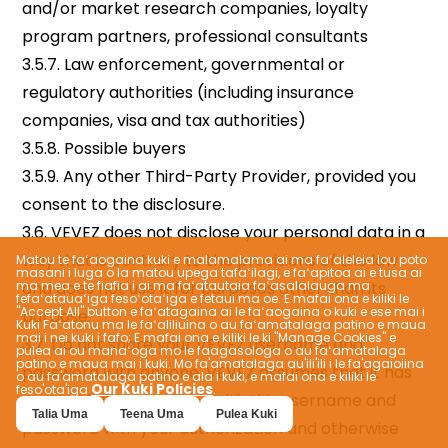
Matou te faʻaogaina kuki e malamalama ai ma faʻaleleia lou poto
masani i luga o la matou upega tafaʻilagi, e faʻapitoa ai e tusa ai
ma mea e te fiafia i ai ma faʻatautaia faʻasalalauga ma
fefaʻatauaʻiga fesoʻotaʻiga e fetaui ma oe. E mafai ona e kiliki le
"Accept All" button e faʻatagaina ai le faʻaogaina o kuki e ese mai i
Kuki Faʻatonu ma le faʻaliliuina o au faʻamatalaga patino e maua
mai i nei kuki i fafo; E mafai ona e kiliki le ki "Manage Cookies" e
pulea ai ou manaʻoga mo le faagasologa o au faʻamatalaga
patino e maua mai i kuki. Mo fa'amatalaga au'ili'ili i le fa'agaioiina
o au fa'amatalaga patino e ala i kuki, e mafai ona e kiliki le
Our Kuki Policies
feso'ota'iga
.
Talia Uma
Teena Uma
Pulea Kuki