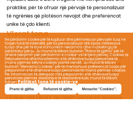
Vlerat tona
Ne përdorim cookie për të kuptuar dhe përmirësuar përvojën tuaj në
faqen tonë të internetit, për ta personalizuar atë sipas interesave
tuaja dhe për të kryer komunikim reklamimi dhe marketingu të
përshtatur për ju. Ju mund të klikoni butonin "Prano të gjitha" për të
dhënë pëlqimin për përdorimin e cookie-ve të tjera përveç Cookies të
Detyrueshme dhe transferimin e të dhënave tuaja personale të
marra përmes këtyre cookies jashtë vendit; Ju mund të klikoni
butonin "Menaxho Cookies" për të menaxhuar preferencat tuaja për
përpunimin e të dhënave tuaja personale të marra përmes cookies.
Për informacion të detajuar mbi përpunimin e të dhënave tuaja
personale përmes skedarëve të skedarëve kuki, mund të klikoni
Politikat tona të cookie-ve
lidhjen
.
Prano të gjitha
Refuzoni të gjitha
Menaxho "Cookies".