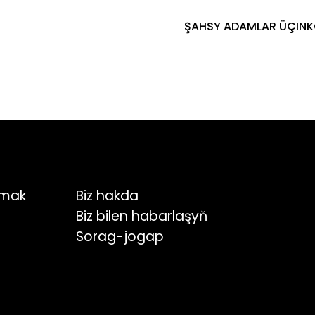
ŞAHSY ADAMLAR ÜÇIN
K
amak
Biz hakda
Biz bilen habarlaşyň
Sorag-jogap