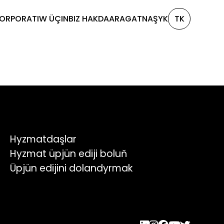
ORPORATIW ÜÇIN
BIZ HAKDA
ARAGATNAŞYK
TK
Hyzmatdaşlar
Hyzmat üpjün ediji boluň
Üpjün edijini dolandyrmak