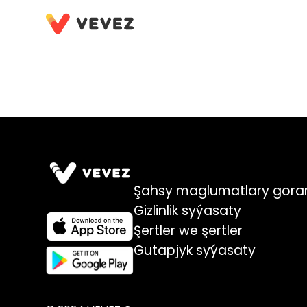
Şahsy maglumatlary gor
Gizlinlik syýasaty
Şertler we şertler
Gutapjyk syýasaty