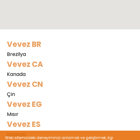
Vevez BR
Brezilya
Vevez CA
Kanada
Vevez CN
Çin
Vevez EG
Mısır
Vevez ES
ispanya
Web sitemizdeki deneyiminizi anlamak ve geliştirmek, ilgi