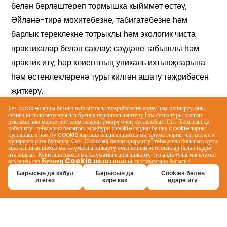
Безнең кыйммәтләр
Без cookie'ларны безнең вебсайттагы тәҗрибәгезне аңлау һәм яхшырту, аны
сезнең кызыксынуларыгыз буенча персональләштерү һәм сезгә туры килгән
реклама һәм маркетинг элемтәләрен үткәрү өчен кулланабыз. Сез "Барысын да
кабул итү" төймәсенә басыгыз, мәҗбүри cookie'лардан башка cookie'ларны
кулланырга һәм бу cookie'лар аша алынган шәхси мәгълүматларны чит илләргә
күчерергә риза булырга. Сез "Cookies белән идарә итү" төймәсенә басыгыз, куки
аша алынган шәхси мәгълүматны эшкәртү өчен сезнең өстенлекләр белән идарә
итә аласыз. Куки аша шәхси мәгълүматыгызны эшкәртү турында тулы мәгълүмат
Безнең Cookie политикасы
алу өчен, сез
сылтамасына басыгыз.
Барысын да кабул
Барысын да
Cookies белән
итегез
кире как
идарә итү