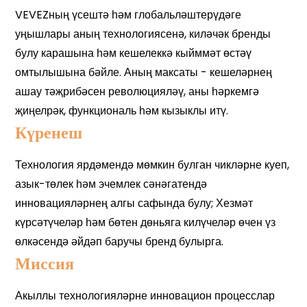
Күренеш
Миссия