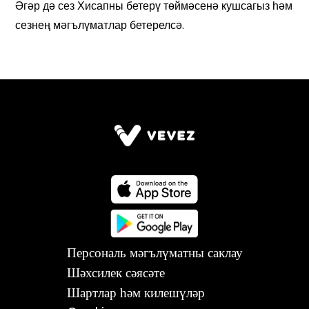
Персональ мәгълүматны саклау
Шәхсилек сәясәте
Шартлар һәм килешүләр