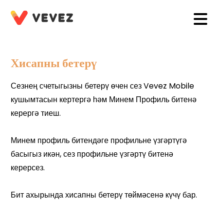
Хисапны бетерү