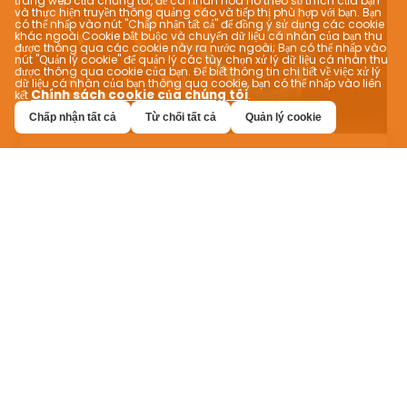
trang web của chúng tôi, để cá nhân hóa nó theo sở thích của bạn
và thực hiện truyền thông quảng cáo và tiếp thị phù hợp với bạn. Bạn
có thể nhấp vào nút "Chấp nhận tất cả" để đồng ý sử dụng các cookie
khác ngoài Cookie bắt buộc và chuyển dữ liệu cá nhân của bạn thu
được thông qua các cookie này ra nước ngoài; Bạn có thể nhấp vào
nút "Quản lý cookie" để quản lý các tùy chọn xử lý dữ liệu cá nhân thu
được thông qua cookie của bạn. Để biết thông tin chi tiết về việc xử lý
dữ liệu cá nhân của bạn thông qua cookie, bạn có thể nhấp vào liên
Chính sách cookie của chúng tôi
kết
.
Chấp nhận tất cả
Từ chối tất cả
Quản lý cookie
Trải nghiệm ẩm thực phù hợp
VEVEZ cho phép bạn tìm thấy bữa ăn hoàn
hảo phù hợp với khẩu vị của bạn! Dễ dàng tìm
thấy thực phẩm bạn đang tìm kiếm và thử
các hương vị mới với các tính năng lọc mà nó
cung cấp cho các tùy chọn như đắng, ngọt,
thuần chay, ăn kiêng và halal. Xem thực đơn ở
các quốc gia khác nhau bằng đơn vị tiền tệ
của bạn. VEVEZ cho trải nghiệm ăn uống được