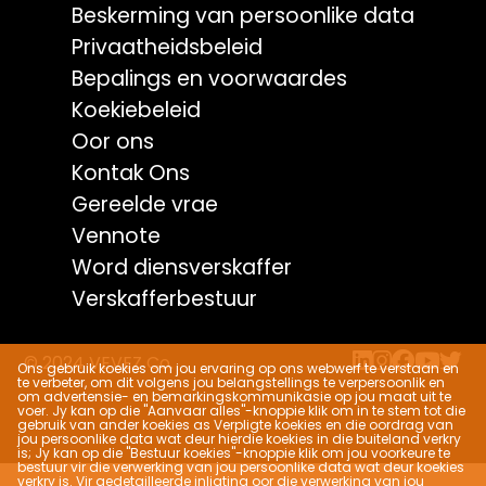
Beskerming van persoonlike data
Privaatheidsbeleid
Bepalings en voorwaardes
Koekiebeleid
Oor ons
Kontak Ons
Gereelde vrae
Vennote
Word diensverskaffer
Verskafferbestuur
© 2024 VEVEZ Co.
Ons gebruik koekies om jou ervaring op ons webwerf te verstaan ​​en
te verbeter, om dit volgens jou belangstellings te verpersoonlik en
om advertensie- en bemarkingskommunikasie op jou maat uit te
voer. Jy kan op die "Aanvaar alles"-knoppie klik om in te stem tot die
gebruik van ander koekies as Verpligte koekies en die oordrag van
jou persoonlike data wat deur hierdie koekies in die buiteland verkry
is; Jy kan op die "Bestuur koekies"-knoppie klik om jou voorkeure te
bestuur vir die verwerking van jou persoonlike data wat deur koekies
verkry is. Vir gedetailleerde inligting oor die verwerking van jou