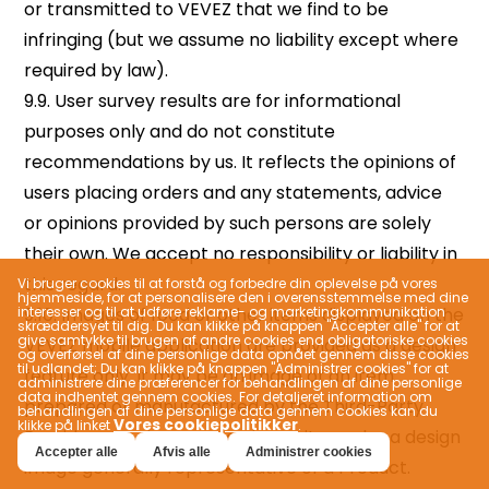
Vi bruger cookies til at forstå og forbedre din oplevelse på vores
hjemmeside, for at personalisere den i overensstemmelse med dine
interesser og til at udføre reklame- og marketingkommunikation
skræddersyet til dig. Du kan klikke på knappen "Accepter alle" for at
give samtykke til brugen af ​​andre cookies end obligatoriske cookies
og overførsel af dine personlige data opnået gennem disse cookies
til udlandet; Du kan klikke på knappen "Administrer cookies" for at
administrere dine præferencer for behandlingen af ​​dine personlige
data indhentet gennem cookies. For detaljeret information om
behandlingen af ​​dine personlige data gennem cookies kan du
Vores cookiepolitikker
klikke på linket
.
Accepter alle
Afvis alle
Administrer cookies