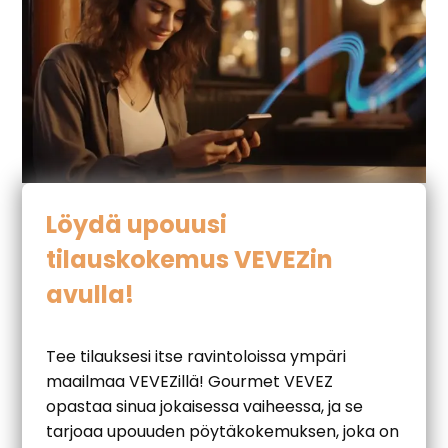
Löydä upouusi
tilauskokemus VEVEZin
avulla!
Tee tilauksesi itse ravintoloissa ympäri
maailmaa VEVEZillä! Gourmet VEVEZ
opastaa sinua jokaisessa vaiheessa, ja se
tarjoaa upouuden pöytäkokemuksen, joka on