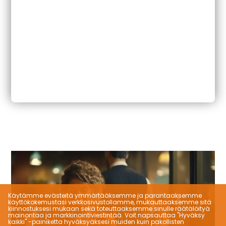
Käytämme evästeitä ymmärtääksemme ja parantaaksemme
käyttökokemustasi verkkosivustollamme, mukauttaaksemme sitä
kiinnostuksesi mukaan sekä toteuttaaksemme sinulle räätälöityä
mainontaa ja markkinointiviestintää. Voit napsauttaa "Hyväksy
kaikki" -painiketta hyväksyäksesi muiden kuin pakollisten