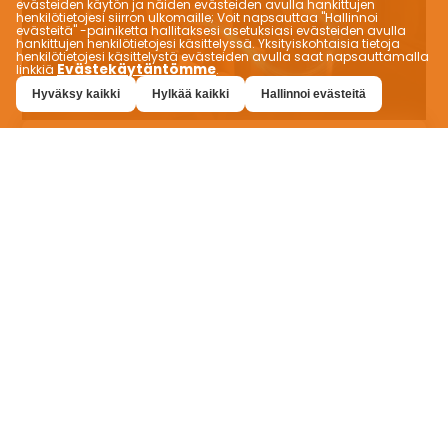
evästeiden käytön ja näiden evästeiden avulla hankittujen
henkilötietojesi siirron ulkomaille; Voit napsauttaa "Hallinnoi
evästeitä" -painiketta hallitaksesi asetuksiasi evästeiden avulla
hankittujen henkilötietojesi käsittelyssä. Yksityiskohtaisia ​​tietoja
henkilötietojesi käsittelystä evästeiden avulla saat napsauttamalla
Evästekäytäntömme
linkkiä
.
Hyväksy kaikki
Hylkää kaikki
Hallinnoi evästeitä
Räätälöityjä
ruokakokemuksia
VEVEZ antaa sinun löytää täydellisen aterian
makuusi! Löydä etsimäsi ruoka helposti ja
kokeile uusia makuja sen tarjoamilla
suodatusominaisuuksilla, kuten karvas,
makea, vegaaninen, dieetti ja halal. Katso eri
maiden ruokalistat myös omassa
valuutassasi. VEVEZ henkilökohtaiseen
ruokailukokemukseesi.