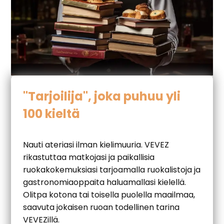
"Tarjoilija", joka puhuu yli
100 kieltä
Nauti ateriasi ilman kielimuuria. VEVEZ
rikastuttaa matkojasi ja paikallisia
ruokakokemuksiasi tarjoamalla ruokalistoja ja
gastronomiaoppaita haluamallasi kielellä.
Olitpa kotona tai toisella puolella maailmaa,
saavuta jokaisen ruoan todellinen tarina
VEVEZillä.