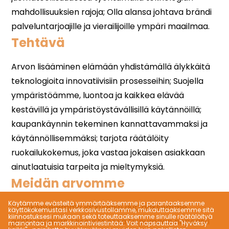
Tehtävä
Meidän arvomme
Käytämme evästeitä ymmärtääksemme ja parantaaksemme
käyttökokemustasi verkkosivustollamme, mukauttaaksemme sitä
kiinnostuksesi mukaan sekä toteuttaaksemme sinulle räätälöityä
mainontaa ja markkinointiviestintää. Voit napsauttaa "Hyväksy