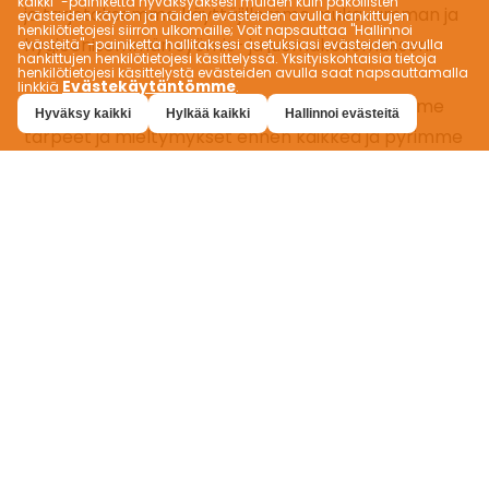
kaikki" -painiketta hyväksyäksesi muiden kuin pakollisten
evästeiden käytön ja näiden evästeiden avulla hankittujen
henkilötietojesi siirron ulkomaille; Voit napsauttaa "Hallinnoi
evästeitä" -painiketta hallitaksesi asetuksiasi evästeiden avulla
hankittujen henkilötietojesi käsittelyssä. Yksityiskohtaisia ​​tietoja
henkilötietojesi käsittelystä evästeiden avulla saat napsauttamalla
Evästekäytäntömme
linkkiä
.
Hyväksy kaikki
Hylkää kaikki
Hallinnoi evästeitä