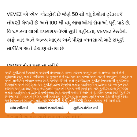
અમે કૂકીઝનો ઉપયોગ અમારી વેબસાઇટ પરના તમારા અનુભવને સમજવા અને તેને
સુધારવા માટે, તમારી રુચિઓ અનુસાર તેને વ્યક્તિગત કરવા અને તમને અનુરૂપ જાહેરાત
અને માર્કેટિંગ સંચાર કરવા માટે કરીએ છીએ. તમે ફરજિયાત કૂકીઝ સિવાયની કૂકીઝના
ઉપયોગ અને વિદેશમાં આ કૂકીઝ દ્વારા મેળવેલ તમારા વ્યક્તિગત ડેટાના ટ્રાન્સફર માટે
સંમતિ આપવા માટે "બધા સ્વીકારો" બટનને ક્લિક કરી શકો છો; તમે કૂકીઝ દ્વારા મેળવેલા
તમારા વ્યક્તિગત ડેટાની પ્રક્રિયા માટે તમારી પસંદગીઓને સંચાલિત કરવા માટે "કૂકીઝ
મેનેજ કરો" બટનને ક્લિક કરી શકો છો. કૂકીઝ દ્વારા તમારા વ્યક્તિગત ડેટાની પ્રક્રિયા
અમારી કૂકી નીતિઓ
પર વિગતવાર માહિતી માટે, તમે
લિંકને ક્લિક કરી શકો છો.
બધા સ્વીકારો
બધાને નકારી કાઢો
કૂકીઝ મેનેજ કરો